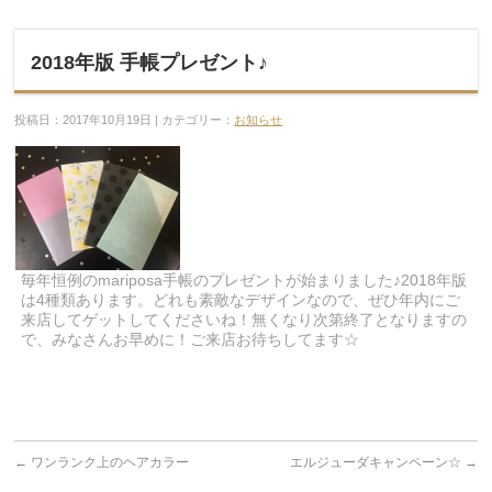
2018年版 手帳プレゼント♪
投稿日：2017年10月19日 | カテゴリー：
お知らせ
毎年恒例のmariposa手帳のプレゼントが始まりました♪2018年版
は4種類あります。どれも素敵なデザインなので、ぜひ年内にご
来店してゲットしてくださいね！無くなり次第終了となりますの
で、みなさんお早めに！ご来店お待ちしてます☆
←
ワンランク上のヘアカラー
エルジューダキャンペーン☆
→